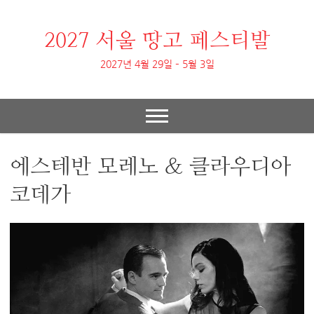
2027 서울 땅고 페스티발
2027년 4월 29일 – 5월 3일
에스테반 모레노 & 클라우디아
코데가