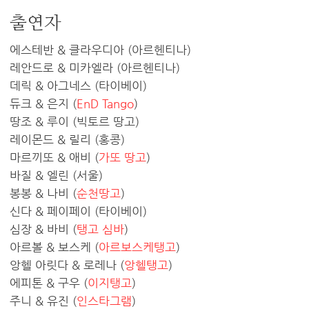
출연자
에스테반 & 클라우디아 (아르헨티나)
레안드로 & 미카엘라 (아르헨티나)
데릭 & 아그네스 (타이베이)
듀크 & 은지 (
EnD Tango
)
땅조 & 루이 (빅토르 땅고)
레이몬드 & 릴리 (홍콩)
마르끼또 & 애비 (
가또 땅고
)
바질 & 엘린 (서울)
봉봉 & 나비 (
순천땅고
)
신다 & 페이페이 (타이베이)
심장 & 바비 (
탱고 심바
)
아르볼 & 보스케 (
아르보스케탱고
)
앙헬 아릿다 & 로레나 (
앙헬탱고
)
에피톤 & 구우 (
이지탱고
)
주니 & 유진 (
인스타그램
)