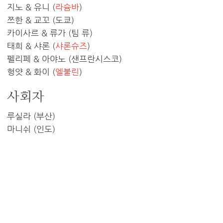
지노 & 유니 (
라슘바
)
쯔한 & 교꼬 (도쿄)
카이사르 & 류가 (팀 류)
태희 & 샤론 (
샤론슈즈
)
펠리페 & 아야노 (샌프란시스코)
헝얏 & 화이 (
엘불린
)
사회자
루실라 (부산)
마니쉬 (인도)