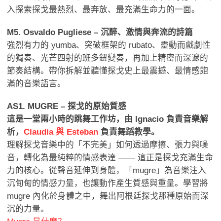
入探索探戈最熱烈、最奔放、最充滿生命力的一面。
M5. Osvaldo Pugliese – 沉醉、激情與奔流的詩篇
強烈有力的 yumba、突破框架的 rubato、靈動而戲劇性
的獨奏、光芒四射的班多鈕變奏，再加上精密而深邃的
節奏結構。帶你拆解並聽懂探戈史上最震撼、最情感飽
滿的音樂語言。
AS1. MUGRE – 探戈的原始質感
這是一堂兩小時的跳舞工作坊，由 Ignacio 負責音樂解
析，
Claudia 與 Esteban
負責舞蹈教學。
理解探戈音樂中的「不完美」如何透過摩擦、張力與噪
音，轉化為最純粹的情感表達 —— 這正是探戈充滿生命
力的核心。從聲音延伸到身體，「mugre」為音樂注入
沉甸甸的情感力量，也讓動作產生質感與重量。學習將
mugre 內化於身體之中，舞出阿根廷探戈那種原始而深
沉的力量。