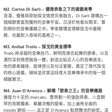
M2. Carlos Di Sarli – 優雅表象之下的複雜美學
浪漫、優雅與原始探戈情感完美融合，Di Sarli 建構出一
個細節豐富而獨特的音樂宇宙。沉浸於他看似簡潔、實
則精妙的音樂邏輯之中，學會聽懂並理解探戈中最精
緻、也最耐人尋味的風格之一。
M3. Aníbal Troilo – 探戈的黃金標準
Troilo 將卓越的音樂技巧、鮮明而適合起舞的節奏，以及
濃烈深刻情感融為一體，創造出貼近人心的音樂語言。
他的節奏鋪排、旋律感以及句法掌握，奠定了現代探戈
的核心語彙。細味並欣賞這段偉大音樂傳承中的每一個
細膩層次。
M4. Juan D’Arienzo – 解構「節奏之王」的音樂機器
爆發力十足的 marcato、整齊劃一的強勁齊奏、八度鋼
琴的亮眼獨奏、華麗流暢的變奏，加上遍佈全曲的
tresillo 節拍 —— 這正是 D’Arienzo 點燃舞池的秘密。深