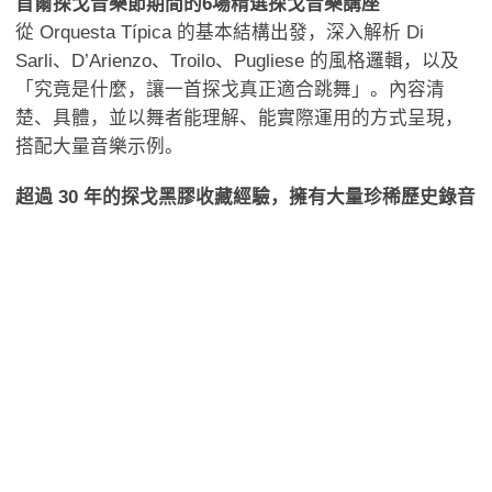
首爾探戈音樂節期間的6場精選探戈音樂講座
從 Orquesta Típica 的基本結構出發，深入解析 Di
Sarli、D’Arienzo、Troilo、Pugliese 的風格邏輯，以及
「究竟是什麼，讓一首探戈真正適合跳舞」。內容清
楚、具體，並以舞者能理解、能實際運用的方式呈現，
搭配大量音樂示例。
超過 30 年的探戈黑膠收藏經驗，擁有大量珍稀歷史錄音