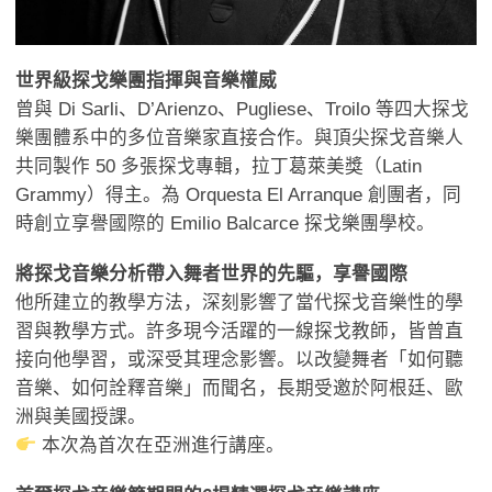
世界級探戈樂團指揮與音樂權威
曾與 Di Sarli、D’Arienzo、Pugliese、Troilo 等四大探戈
樂團體系中的多位音樂家直接合作。與頂尖探戈音樂人
共同製作 50 多張探戈專輯，拉丁葛萊美獎（Latin
Grammy）得主。為 Orquesta El Arranque 創團者，同
時創立享譽國際的 Emilio Balcarce 探戈樂團學校。
將探戈音樂分析帶入舞者世界的先驅，享譽國際
他所建立的教學方法，深刻影響了當代探戈音樂性的學
習與教學方式。許多現今活躍的一線探戈教師，皆曾直
接向他學習，或深受其理念影響。以改變舞者「如何聽
音樂、如何詮釋音樂」而聞名，長期受邀於阿根廷、歐
洲與美國授課。
本次為首次在亞洲進行講座。