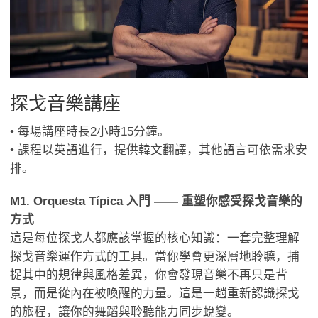
探戈音樂講座
• 每場講座時長2小時15分鐘。
• 課程以英語進行，提供韓文翻譯，其他語言可依需求安
排。
M1. Orquesta Típica 入門 —— 重塑你感受探戈音樂的
方式
這是每位探戈人都應該掌握的核心知識：一套完整理解
探戈音樂運作方式的工具。當你學會更深層地聆聽，捕
捉其中的規律與風格差異，你會發現音樂不再只是背
景，而是從內在被喚醒的力量。這是一趟重新認識探戈
的旅程，讓你的舞蹈與聆聽能力同步蛻變。