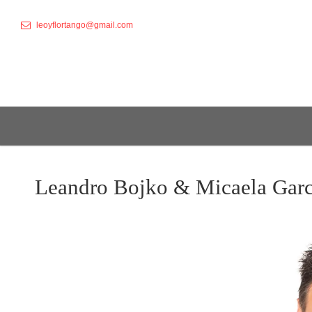
leoyflortango@gmail.com
Leandro Bojko & Micaela Garc