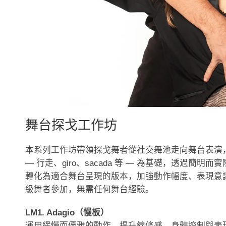
舞台探戈工作坊
本系列工作坊帶領探戈舞者從社交舞池走向舞台表演，從
— 行走、giro、sacada 等 — 為基礎，透過
轉化為適合舞台呈現的版本，加強動作幅度、表現意
級舞者參加，無需任何舞台經驗。
LM1. Adagio（慢板）
運用緩慢而優雅的動作，提升線條感、身體控制與表