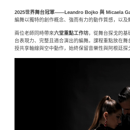
2025世界舞台冠軍——Leandro Bojko 與 Mica
編舞以獨特的創作概念、強而有力的動作質感，以及
兩位老師同時帶來
六堂重點工作坊
，從舞台探戈的基
台表現力、完整且適合演出的編舞。課程重點放在舞
授共享軸線與空中動作，始終保留音樂性與阿根廷探