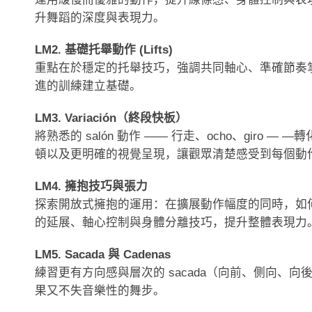
升舞蹈的深度與表現力。
LM2. 基礎托舉動作 (Lifts)
重點在於穩定的托舉技巧，強調共同軸心、準確節奏
進的訓練建立基礎。
LM3. Variación（終段快板）
將熟悉的 salón 動作 —— 行走、ocho、gir
頓以及更明確的視覺呈現，讓觀眾清楚感受到每個動
LM4. 擁抱技巧與張力
探索開放式擁抱的運用：在擴展動作幅度的同時，如
的延展、軸心控制與身體分離技巧，提升整體表現力
LM5. Sacada 與 Cadenas
練習更有方向感與層次的 sacada（向前、側向、向
果又不失音樂性的舞步。