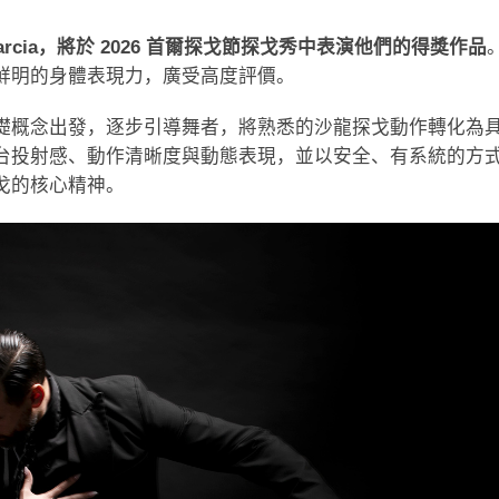
ela Garcia，將於 2026 首爾探戈節探戈秀中表演他們的得獎作品
鮮明的身體表現力，廣受高度評價。
礎概念出發，逐步引導舞者，將熟悉的沙龍探戈動作轉化為
台投射感、動作清晰度與動態表現，並以安全、有系統的方
戈的核心精神。