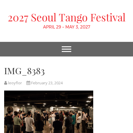
2027 Seoul Tango Festival
APRIL 29 – MAY 3, 2027
IMG_8383
leoyflor
February 23, 2024